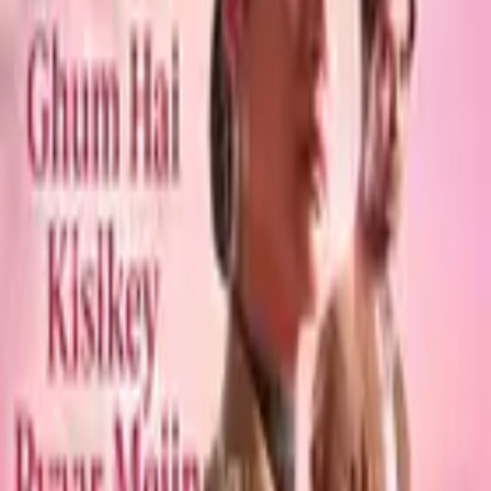
Audio
hi
Episoade
Sezonul 1
S1 Ep. 1
S1 Ep. 2
S1 Ep. 3
S1 Ep. 4
S1 Ep. 5
S1 Ep. 6
S1 Ep. 7
S1 Ep. 8
S1 Ep. 9
S1 Ep. 10
S1 Ep. 11
S1 Ep. 12
S1 Ep. 13
S1 Ep. 14
S1 Ep. 15
S1 Ep. 16
S1 Ep. 17
S1 Ep. 18