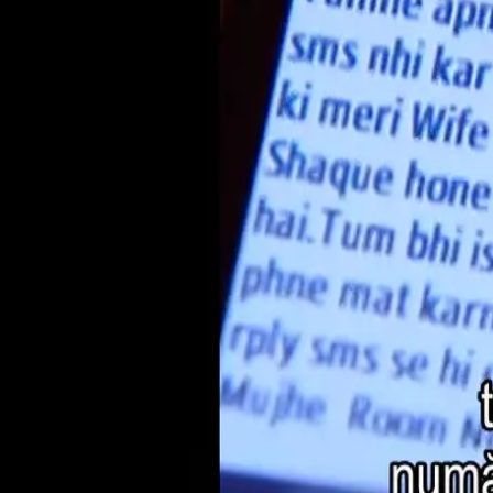
Purvi plănuiește să o facă pe Manjusha să îi prindă pe domnul Malik și
urmatorul episod
urmatorul episod
Episode 683
Suflete Pereche
Pavitra Rishta
indianul.com
Filme indiene online
·
Filme indiene gratis
·
Filme indiene noi
·
Cele mai 
Blog
·
Politica de Confidențialitate
·
Termeni și Condiții
·
DMCA
·
Șterge
©
2026
indianul.com