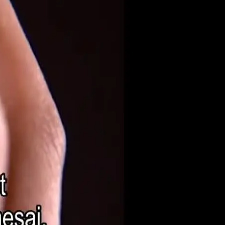
sha este șocată și plânge amar în mijlocul străzii.
ndiene gratis
·
Program TV seriale
·
Actori indieni