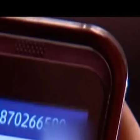
astată de descoperirile lui Purv
t de unde ai rămas
Intră în cont ca să urmărești