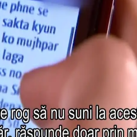
 pe Punni în flagrant. Arjun o surprinde pe Ovi scoțând-o la cină. Manju
bune filme indiene
·
Filme indiene vechi
·
Seriale indiene online
·
Seriale i
 Contul